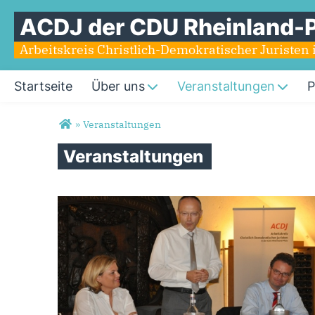
ACDJ der CDU Rheinland-P
Arbeitskreis Christlich-Demokratischer Juristen 
Startseite
Über uns
Veranstaltungen
P
Sie sind hier
»
Veranstaltungen
Veranstaltungen
Seiten